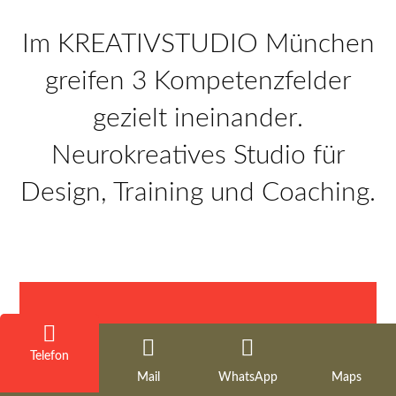
Im KREATIVSTUDIO München
greifen 3 Kompetenzfelder
gezielt ineinander.
Neurokreatives Studio für
Design, Training und Coaching.
Telefon
Mail
WhatsApp
Maps
MedienMANUFAKTUR